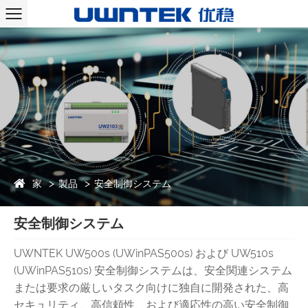
家
製品
安全制御システム
安全制御システム
UWNTEK UW500s (UWinPAS500s) および UW510s
(UWinPAS510s) 安全制御システムは、安全関連システム
または要求の厳しいタスク向けに独自に開発された、高
セキュリティ、高信頼性、および適応性の高い安全制御