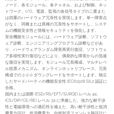
ノード、各モジュール、各チャネル、および制御、ネッ
トワーク、I/O、電源、監視の各信号タイプの二重また
は四重のハードウェア冗長性を実現します。単一障害点
がなく、同種または異種の冗長性をサポートし、システ
ムの機能安全性と情報セキュリティを強化します。
安全機能モジュールには、ハードウェア診断、ソフトウ
ェア診断、エンジニアリングプログラム診断などがあ
り、ハードウェアランダム障害再実行復旧、ソフトウェ
ア多様性実行復旧などにより、偶発的な障害からの迅速
な復旧を実現します。モジュール冗長構成、マルチレベ
ル投票メカニズム、オンラインホットリプレース、冗長
構成での 2-2-0 ダウングレードをサポートします。独立
したサードパーティの機能安全性 IEC61508 SIL2 認証に
合格。
国内または国際 (ESD/RS/EFT/SURGE) レベル 4a、
(CS/DIP/CE/RE) レベル 3a に準拠した、強力な耐干渉
性と電磁環境への適応性を備えた、高い耐干渉性と低消
費電力設計。低消費電力、自然対流ファンレス熱設計に