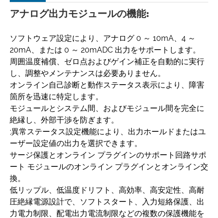
アナログ出力モジュールの機能:
ソフトウェア設定により、アナログ 0 ～ 10mA、4 ～
20mA、または 0 ～ 20mADC 出力をサポートします。
周囲温度補償、ゼロ点およびゲイン補正を自動的に実行
し、調整やメンテナンスは必要ありません。
オンライン自己診断と動作ステータス表示により、障害
箇所を迅速に特定します。
モジュールとシステム間、およびモジュール間を完全に
絶縁し、外部干渉を防ぎます。
;異常ステータス設定機能により、出力ホールドまたはユ
ーザー設定値の出力を選択できます。
サージ保護とオンライン プラグインのサポート回路サポ
ート モジュールのオンライン プラグインとオンライン交
換。
低リップル、低温度ドリフト、高効率、高安定性、高耐
圧絶縁電源設計で、ソフトスタート、入力短絡保護、出
力電力制限、配電出力電流制限などの複数の保護機能を