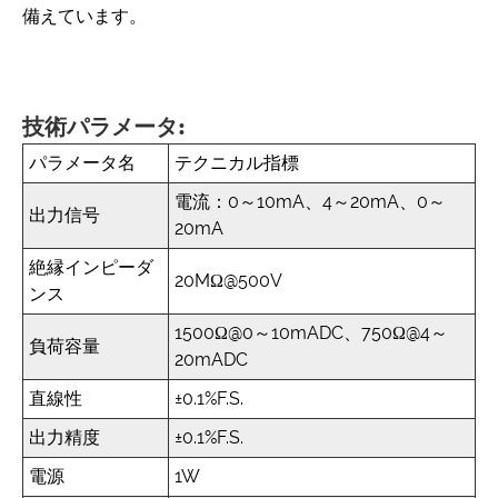
備えています。
技術パラメータ:
パラメータ名
テクニカル指標
電流：0～10mA、4～20mA、0～
出力信号
20mA
絶縁インピーダ
20MΩ@500V
ンス
1500Ω@0～10mADC、750Ω@4～
負荷容量
20mADC
直線性
±0.1%F.S.
出力精度
±0.1%F.S.
電源
1W